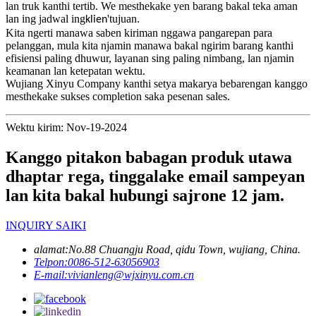
lan truk kanthi tertib. We mesthekake yen barang bakal teka aman
lan ing jadwal ing
'tujuan.
klien
Kita ngerti manawa saben kiriman nggawa pangarepan para
pelanggan, mula kita njamin manawa bakal ngirim barang kanthi
efisiensi paling dhuwur, layanan sing paling nimbang, lan njamin
keamanan lan ketepatan wektu.
Wujiang Xinyu Company kanthi setya makarya bebarengan kanggo
mesthekake sukses completion saka pesenan sales.
Wektu kirim: Nov-19-2024
Kanggo pitakon babagan produk utawa
dhaptar rega, tinggalake email sampeyan
lan kita bakal hubungi sajrone 12 jam.
INQUIRY SAIKI
alamat:
No.88 Chuangju Road, qidu Town, wujiang, China.
Telpon:
0086-512-63056903
E-mail:
vivianleng@wjxinyu.com.cn