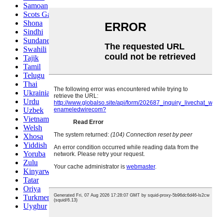
Samoan
Scots Gaelic
Shona
Sindhi
Sundanese
Swahili
Tajik
Tamil
Telugu
Thai
Ukrainian
Urdu
Uzbek
Vietnamese
Welsh
Xhosa
Yiddish
Yoruba
Zulu
Kinyarwanda
Tatar
Oriya
Turkmen
Uyghur