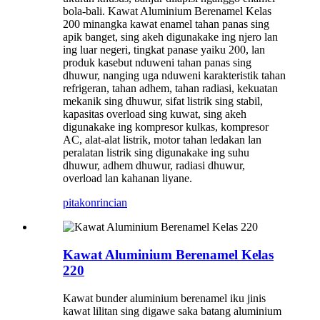
bola-bali. Kawat Aluminium Berenamel Kelas
200 minangka kawat enamel tahan panas sing
apik banget, sing akeh digunakake ing njero lan
ing luar negeri, tingkat panase yaiku 200, lan
produk kasebut nduweni tahan panas sing
dhuwur, nanging uga nduweni karakteristik tahan
refrigeran, tahan adhem, tahan radiasi, kekuatan
mekanik sing dhuwur, sifat listrik sing stabil,
kapasitas overload sing kuwat, sing akeh
digunakake ing kompresor kulkas, kompresor
AC, alat-alat listrik, motor tahan ledakan lan
peralatan listrik sing digunakake ing suhu
dhuwur, adhem dhuwur, radiasi dhuwur,
overload lan kahanan liyane.
pitakon
rincian
Kawat Aluminium Berenamel Kelas
220
Kawat bunder aluminium berenamel iku jinis
kawat lilitan sing digawe saka batang aluminium