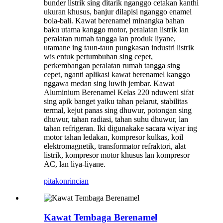
bunder listrik sing ditarik nganggo cetakan kanthi
ukuran khusus, banjur dilapisi nganggo enamel
bola-bali. Kawat berenamel minangka bahan
baku utama kanggo motor, peralatan listrik lan
peralatan rumah tangga lan produk liyane,
utamane ing taun-taun pungkasan industri listrik
wis entuk pertumbuhan sing cepet,
perkembangan peralatan rumah tangga sing
cepet, nganti aplikasi kawat berenamel kanggo
nggawa medan sing luwih jembar. Kawat
Aluminium Berenamel Kelas 220 nduweni sifat
sing apik banget yaiku tahan pelarut, stabilitas
termal, kejut panas sing dhuwur, potongan sing
dhuwur, tahan radiasi, tahan suhu dhuwur, lan
tahan refrigeran. Iki digunakake sacara wiyar ing
motor tahan ledakan, kompresor kulkas, koil
elektromagnetik, transformator refraktori, alat
listrik, kompresor motor khusus lan kompresor
AC, lan liya-liyane.
pitakon
rincian
Kawat Tembaga Berenamel