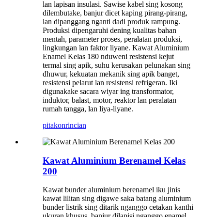
lan lapisan insulasi. Sawise kabel sing kosong
dilembutake, banjur dicet kaping pirang-pirang,
lan dipanggang nganti dadi produk rampung.
Produksi dipengaruhi dening kualitas bahan
mentah, parameter proses, peralatan produksi,
lingkungan lan faktor liyane. Kawat Aluminium
Enamel Kelas 180 nduweni resistensi kejut
termal sing apik, suhu kerusakan pelunakan sing
dhuwur, kekuatan mekanik sing apik banget,
resistensi pelarut lan resistensi refrigeran. Iki
digunakake sacara wiyar ing transformator,
induktor, balast, motor, reaktor lan peralatan
rumah tangga, lan liya-liyane.
pitakon
rincian
Kawat Aluminium Berenamel Kelas
200
Kawat bunder aluminium berenamel iku jinis
kawat lilitan sing digawe saka batang aluminium
bunder listrik sing ditarik nganggo cetakan kanthi
ukuran khusus, banjur dilapisi nganggo enamel