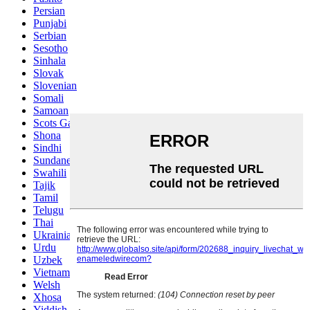
Persian
Punjabi
Serbian
Sesotho
Sinhala
Slovak
Slovenian
Somali
Samoan
Scots Gaelic
Shona
Sindhi
Sundanese
Swahili
Tajik
Tamil
Telugu
Thai
Ukrainian
Urdu
Uzbek
Vietnamese
Welsh
Xhosa
Yiddish