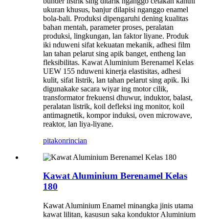
bunder listrik sing ditarik nganggo cetakan kanthi
ukuran khusus, banjur dilapisi nganggo enamel
bola-bali. Produksi dipengaruhi dening kualitas
bahan mentah, parameter proses, peralatan
produksi, lingkungan, lan faktor liyane. Produk
iki nduweni sifat kekuatan mekanik, adhesi film
lan tahan pelarut sing apik banget, entheng lan
fleksibilitas. Kawat Aluminium Berenamel Kelas
UEW 155 nduweni kinerja elastisitas, adhesi
kulit, sifat listrik, lan tahan pelarut sing apik. Iki
digunakake sacara wiyar ing motor cilik,
transformator frekuensi dhuwur, induktor, balast,
peralatan listrik, koil defleksi ing monitor, koil
antimagnetik, kompor induksi, oven microwave,
reaktor, lan liya-liyane.
pitakon
rincian
Kawat Aluminium Berenamel Kelas
180
Kawat Aluminium Enamel minangka jinis utama
kawat lilitan, kasusun saka konduktor Aluminium