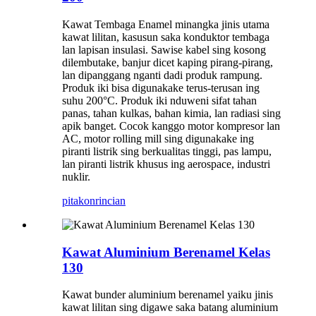
Kawat Tembaga Enamel minangka jinis utama
kawat lilitan, kasusun saka konduktor tembaga
lan lapisan insulasi. Sawise kabel sing kosong
dilembutake, banjur dicet kaping pirang-pirang,
lan dipanggang nganti dadi produk rampung.
Produk iki bisa digunakake terus-terusan ing
suhu 200°C. Produk iki nduweni sifat tahan
panas, tahan kulkas, bahan kimia, lan radiasi sing
apik banget. Cocok kanggo motor kompresor lan
AC, motor rolling mill sing digunakake ing
piranti listrik sing berkualitas tinggi, pas lampu,
lan piranti listrik khusus ing aerospace, industri
nuklir.
pitakon
rincian
Kawat Aluminium Berenamel Kelas
130
Kawat bunder aluminium berenamel yaiku jinis
kawat lilitan sing digawe saka batang aluminium