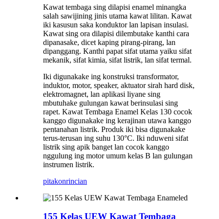
Kawat tembaga sing dilapisi enamel minangka
salah sawijining jinis utama kawat lilitan. Kawat
iki kasusun saka konduktor lan lapisan insulasi.
Kawat sing ora dilapisi dilembutake kanthi cara
dipanasake, dicet kaping pirang-pirang, lan
dipanggang. Kanthi papat sifat utama yaiku sifat
mekanik, sifat kimia, sifat listrik, lan sifat termal.
Iki digunakake ing konstruksi transformator,
induktor, motor, speaker, aktuator sirah hard disk,
elektromagnet, lan aplikasi liyane sing
mbutuhake gulungan kawat berinsulasi sing
rapet. Kawat Tembaga Enamel Kelas 130 cocok
kanggo digunakake ing kerajinan utawa kanggo
pentanahan listrik. Produk iki bisa digunakake
terus-terusan ing suhu 130°C. Iki nduweni sifat
listrik sing apik banget lan cocok kanggo
nggulung ing motor umum kelas B lan gulungan
instrumen listrik.
pitakon
rincian
155 Kelas UEW Kawat Tembaga