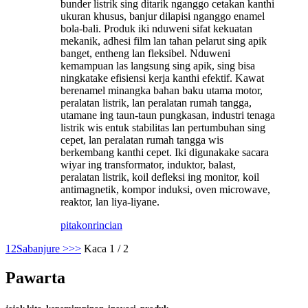
bunder listrik sing ditarik nganggo cetakan kanthi
ukuran khusus, banjur dilapisi nganggo enamel
bola-bali. Produk iki nduweni sifat kekuatan
mekanik, adhesi film lan tahan pelarut sing apik
banget, entheng lan fleksibel. Nduweni
kemampuan las langsung sing apik, sing bisa
ningkatake efisiensi kerja kanthi efektif. Kawat
berenamel minangka bahan baku utama motor,
peralatan listrik, lan peralatan rumah tangga,
utamane ing taun-taun pungkasan, industri tenaga
listrik wis entuk stabilitas lan pertumbuhan sing
cepet, lan peralatan rumah tangga wis
berkembang kanthi cepet. Iki digunakake sacara
wiyar ing transformator, induktor, balast,
peralatan listrik, koil defleksi ing monitor, koil
antimagnetik, kompor induksi, oven microwave,
reaktor, lan liya-liyane.
pitakon
rincian
1
2
Sabanjure >
>>
Kaca 1 / 2
Pawarta