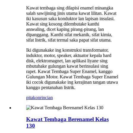
Kawat tembaga sing dilapisi enamel minangka
salah sawijining jinis utama kawat lilitan. Kawat
iki kasusun saka konduktor lan lapisan insulasi.
Kawat sing kosong dilembutake kanthi
annealing, dicet kaping pirang-pirang, lan
dipanggang. Kanthi sifat mekanik, sifat kimia,
sifat listrik, sifat termal saka papat sifat utama.
Iki digunakake ing konstruksi transformator,
induktor, motor, speaker, aktuator kepala hard
disk, elektromagnet, lan aplikasi liyane sing
mbutuhake gulungan kawat berinsulasi sing
rapet. Kawat Tembaga Super Enamel, kanggo
Gulungan Motor. Kawat Tembaga Super Enamel
iki cocok digunakake ing kerajinan tangan utawa
kanggo pentanahan listrik.
pitakon
rincian
Kawat Tembaga Berenamel Kelas
130