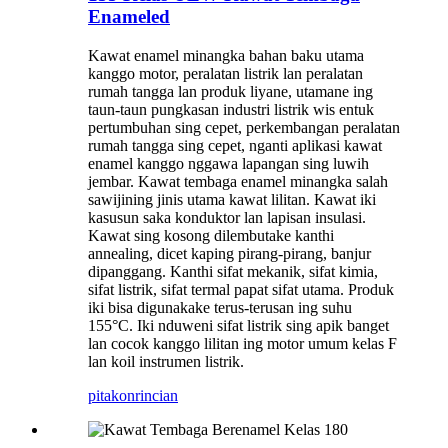
Enameled
Kawat enamel minangka bahan baku utama
kanggo motor, peralatan listrik lan peralatan
rumah tangga lan produk liyane, utamane ing
taun-taun pungkasan industri listrik wis entuk
pertumbuhan sing cepet, perkembangan peralatan
rumah tangga sing cepet, nganti aplikasi kawat
enamel kanggo nggawa lapangan sing luwih
jembar. Kawat tembaga enamel minangka salah
sawijining jinis utama kawat lilitan. Kawat iki
kasusun saka konduktor lan lapisan insulasi.
Kawat sing kosong dilembutake kanthi
annealing, dicet kaping pirang-pirang, banjur
dipanggang. Kanthi sifat mekanik, sifat kimia,
sifat listrik, sifat termal papat sifat utama. Produk
iki bisa digunakake terus-terusan ing suhu
155°C. Iki nduweni sifat listrik sing apik banget
lan cocok kanggo lilitan ing motor umum kelas F
lan koil instrumen listrik.
pitakon
rincian