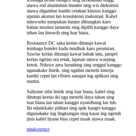
utawa rod aluminium bunder sing wis diekstrusi
utawa digambar kanthi cetakan khusus kanggo
njamin akurasi lan konsistensi maksimal. Kabel
nduwurke tumpukan banjur dibungkus karo
bahan insulasi tartamtu sing dipilih kanggo daya
tahan lan linuwih sing luar biasa.
Resistance DC saka kertas ditutupi kawat
tembaga bunder kudu tundhuk karo peraturan.
Sawise kertas ditutupi kawat babak tatu, jampel
kertas ngirim ora retak, lapisan utawa warping
ketok. Nduwe area lumahing sing unggul kanggo
nganakake listrik, sing ngidini menehi kinerja
kanthi cepet lan efisien sanajan ing aplikasi sing
nuntut.
Saliyane sifat listrik sing luar biasa, kabel sing
ditutupi kertas iki uga menehi daya tahan sing
luar biasa lan tahan kanggo nyandhang lan luh.
Iki ndadekake pilihan sing apik banget kanggo
digunakake ing lingkungan sing kasar ing ngendi
jinis kabel liyane bisa cepet rusak utawa rusak.
pitakon
rinci