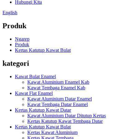
Hubungi Kita
English
Produk
Ngarep
Produk
Kertas Katutup Kawat Bulat
kategori
Kawat Bulat Enamel
Kawat Aluminium Enamel Kab
Kawat Tembaga Enamel Kab
Kawat Flat Enamel
Kawat Aluminium Datar Enamel
Kawat Tembaga Datar Enamel
Kertas Katutup Kawat Datar
Kawat Aluminium Datar Ditutup Kertas
Kertas Katutup Kawat Tembaga Datar
Kertas Katutup Kawat Bulat
Kertas Kawat Aluminium
Kertas Kawat Tembaga