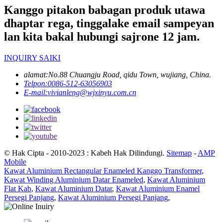
Kanggo pitakon babagan produk utawa
dhaptar rega, tinggalake email sampeyan
lan kita bakal hubungi sajrone 12 jam.
INQUIRY SAIKI
alamat:
No.88 Chuangju Road, qidu Town, wujiang, China.
Telpon:
0086-512-63056903
E-mail:
vivianleng@wjxinyu.com.cn
© Hak Cipta - 2010-2023 : Kabeh Hak Dilindungi.
Sitemap
-
AMP
Mobile
Kawat Aluminium Rectangular Enameled Kanggo Transformer
,
Kawat Winding Aluminium Datar Enameled
,
Kawat Aluminium
Flat Kab
,
Kawat Aluminium Datar
,
Kawat Aluminium Enamel
Persegi Panjang
,
Kawat Aluminium Persegi Panjang
,