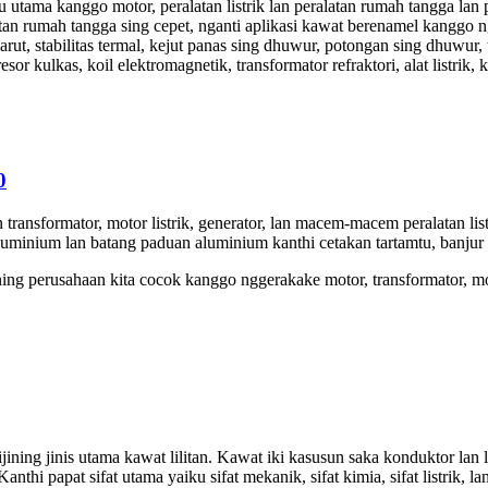
tama kanggo motor, peralatan listrik lan peralatan rumah tangga lan pr
tan rumah tangga sing cepet, nganti aplikasi kawat berenamel kangg
rut, stabilitas termal, kejut panas sing dhuwur, potongan sing dhuwur, t
or kulkas, koil elektromagnetik, transformator refraktori, alat listrik
0
transformator, motor listrik, generator, lan macem-macem peralatan list
minium lan batang paduan aluminium kanthi cetakan tartamtu, banjur dig
ng perusahaan kita cocok kanggo nggerakake motor, transformator, motor
ning jinis utama kawat lilitan. Kawat iki kasusun saka konduktor lan la
thi papat sifat utama yaiku sifat mekanik, sifat kimia, sifat listrik, lan