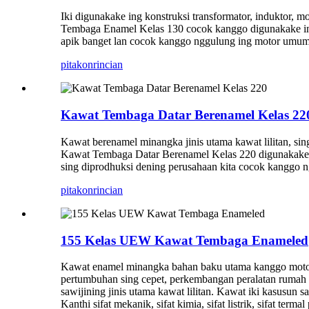
Iki digunakake ing konstruksi transformator, induktor, mo
Tembaga Enamel Kelas 130 cocok kanggo digunakake ing ke
apik banget lan cocok kanggo nggulung ing motor umum k
pitakon
rincian
Kawat Tembaga Datar Berenamel Kelas 22
Kawat berenamel minangka jinis utama kawat lilitan, sin
Kawat Tembaga Datar Berenamel Kelas 220 digunakake kan
sing diprodhuksi dening perusahaan kita cocok kanggo ngg
pitakon
rincian
155 Kelas UEW Kawat Tembaga Enameled
Kawat enamel minangka bahan baku utama kanggo motor, pe
pertumbuhan sing cepet, perkembangan peralatan rumah 
sawijining jinis utama kawat lilitan. Kawat iki kasusun 
Kanthi sifat mekanik, sifat kimia, sifat listrik, sifat ter