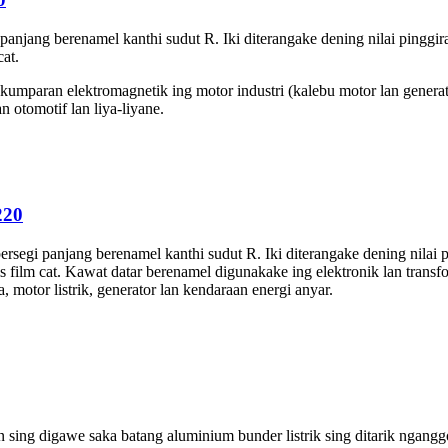
anjang berenamel kanthi sudut R. Iki diterangake dening nilai pinggir
cat.
aran elektromagnetik ing motor industri (kalebu motor lan generator)
an otomotif lan liya-liyane.
220
egi panjang berenamel kanthi sudut R. Iki diterangake dening nilai pi
inis film cat. Kawat datar berenamel digunakake ing elektronik lan tr
motor listrik, generator lan kendaraan energi anyar.
n sing digawe saka batang aluminium bunder listrik sing ditarik ngangg