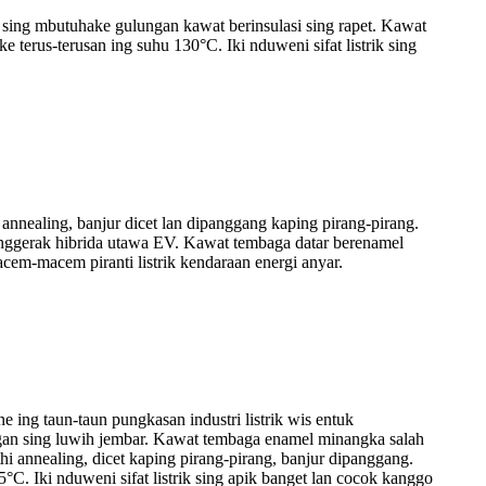
ane sing mbutuhake gulungan kawat berinsulasi sing rapet. Kawat
erus-terusan ing suhu 130°C. Iki nduweni sifat listrik sing
annealing, banjur dicet lan dipanggang kaping pirang-pirang.
enggerak hibrida utawa EV. Kawat tembaga datar berenamel
acem-macem piranti listrik kendaraan energi anyar.
 ing taun-taun pungkasan industri listrik wis entuk
ngan sing luwih jembar. Kawat tembaga enamel minangka salah
hi annealing, dicet kaping pirang-pirang, banjur dipanggang.
155°C. Iki nduweni sifat listrik sing apik banget lan cocok kanggo