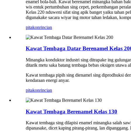
enamel bola-bali. Kawat berenamel minangka bahan baku u
wis entuk pertumbuhan sing cepet, perkembangan perala
Kelas 220 nduweni sifat sing apik banget yaiku tahan pela
digunakake sacara wiyar ing motor tahan ledakan, kompres
pitakon
rincian
Kawat Tembaga Datar Berenamel Kelas 20
Minangka konduktor industri sing ditrapake ing gulungan 
ditarik metu saka batang tembaga bebas oksigen utawa alu
Kawat tembaga pipih sing dienamel sing diprodhuksi deni
kendaraan energi anyar.
pitakon
rincian
Kawat Tembaga Berenamel Kelas 130
Kawat tembaga sing dilapisi enamel minangka salah sawiji
dipanasake, dicet kaping pirang-pirang, lan dipanggang. Kan