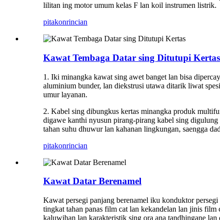
lilitan ing motor umum kelas F lan koil instrumen listrik.
pitakon
rincian
Kawat Tembaga Datar sing Ditutupi Kertas
1. Iki minangka kawat sing awet banget lan bisa diper
aluminium bunder, lan diekstrusi utawa ditarik liwat spe
umur layanan.
2. Kabel sing dibungkus kertas minangka produk multifun
digawe kanthi nyusun pirang-pirang kabel sing digulung 
tahan suhu dhuwur lan kahanan lingkungan, saengga dad
pitakon
rincian
Kawat Datar Berenamel
Kawat persegi panjang berenamel iku konduktor persegi p
tingkat tahan panas film cat lan kekandelan lan jinis 
kaluwihan lan karakteristik sing ora ana tandhingane lan