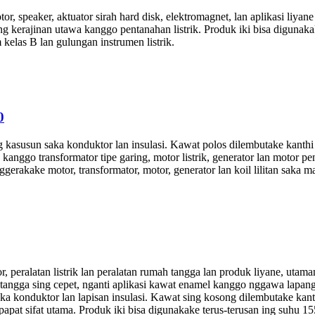
tor, speaker, aktuator sirah hard disk, elektromagnet, lan aplikasi liy
rajinan utawa kanggo pentanahan listrik. Produk iki bisa digunakake t
elas B lan gulungan instrumen listrik.
0
g kasusun saka konduktor lan insulasi. Kawat polos dilembutake kanthi 
ggo transformator tipe garing, motor listrik, generator lan motor p
erakake motor, transformator, motor, generator lan koil lilitan saka m
ralatan listrik lan peralatan rumah tangga lan produk liyane, utamane
tangga sing cepet, nganti aplikasi kawat enamel kanggo nggawa lapa
saka konduktor lan lapisan insulasi. Kawat sing kosong dilembutake kant
mal papat sifat utama. Produk iki bisa digunakake terus-terusan ing suhu 