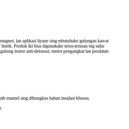
omagnet, lan aplikasi liyane sing mbutuhake gulungan kawat
strik. Produk iki bisa digunakake terus-terusan ing suhu
ggulung motor anti-detonasi, motor pengangkat lan peralatan
pih enamel sing dibungkus bahan insulasi khusus.
u.