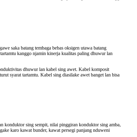
igawe saka batang tembaga bebas oksigen utawa batang
 tartamtu kanggo njamin kinerja kualitas paling dhuwur lan
onduktivitas dhuwur lan kabel sing awet. Kabel komposit
ut syarat tartamtu. Kabel sing diasilake awet banget lan bisa
an konduktor sing sempit, nilai pinggiran konduktor sing amba,
ingake karo kawat bunder, kawat persegi panjang nduweni