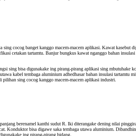
caya sing cocog banget kanggo macem-macem aplikasi. Kawat kasebut d
sifikasi cetakan tartamtu. Banjur bungkus kawat nganggo bahan insulasi
gsi sing bisa digunakake ing pirang-pirang aplikasi sing mbutuhake k
utawa kabel tembaga aluminium adhedhasar bahan insulasi tartamtu mitur
i pilihan sing cocog kanggo macem-macem aplikasi industri.
anjang berenamel kanthi sudut R. Iki diterangake dening nilai pinggir
film cat. Konduktor bisa digawe saka tembaga utawa aluminium. Dibandh
 digunakake ing pirang-pirang bidang.