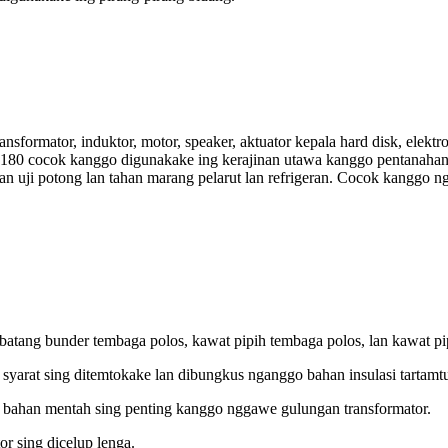
formator, induktor, motor, speaker, aktuator kepala hard disk, elektr
180 cocok kanggo digunakake ing kerajinan utawa kanggo pentanahan li
lan uji potong lan tahan marang pelarut lan refrigeran. Cocok kanggo n
 batang bunder tembaga polos, kawat pipih tembaga polos, lan kawat pi
 syarat sing ditemtokake lan dibungkus nganggo bahan insulasi tartamt
a bahan mentah sing penting kanggo nggawe gulungan transformator.
or sing dicelup lenga.