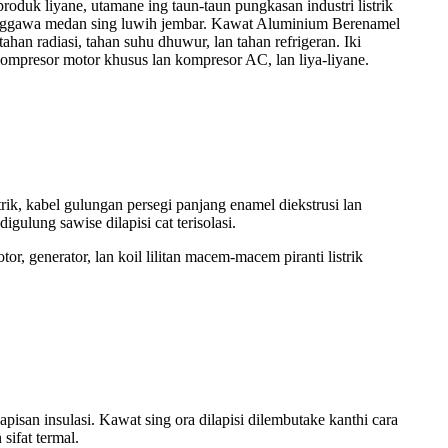
oduk liyane, utamane ing taun-taun pungkasan industri listrik
o nggawa medan sing luwih jembar. Kawat Aluminium Berenamel
ahan radiasi, tahan suhu dhuwur, lan tahan refrigeran. Iki
, kompresor motor khusus lan kompresor AC, lan liya-liyane.
rik, kabel gulungan persegi panjang enamel diekstrusi lan
ulung sawise dilapisi cat terisolasi.
, generator, lan koil lilitan macem-macem piranti listrik
pisan insulasi. Kawat sing ora dilapisi dilembutake kanthi cara
 sifat termal.