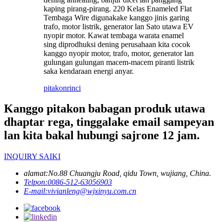
kaping pirang-pirang. 220 Kelas Enameled Flat
Tembaga Wire digunakake kanggo jinis garing
trafo, motor listrik, generator lan Sato utawa EV
nyopir motor. Kawat tembaga warata enamel
sing diprodhuksi dening perusahaan kita cocok
kanggo nyopir motor, trafo, motor, generator lan
gulungan gulungan macem-macem piranti listrik
saka kendaraan energi anyar.
pitakon
rinci
Kanggo pitakon babagan produk utawa
dhaptar rega, tinggalake email sampeyan
lan kita bakal hubungi sajrone 12 jam.
INQUIRY SAIKI
alamat:
No.88 Chuangju Road, qidu Town, wujiang, China.
Telpon:
0086-512-63056903
E-mail:
vivianleng@wjxinyu.com.cn