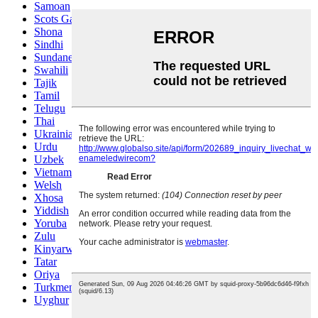
Samoan
Scots Gaelic
Shona
Sindhi
Sundanese
Swahili
Tajik
Tamil
Telugu
Thai
Ukrainian
Urdu
Uzbek
Vietnamese
Welsh
Xhosa
Yiddish
Yoruba
Zulu
Kinyarwanda
Tatar
Oriya
Turkmen
Uyghur