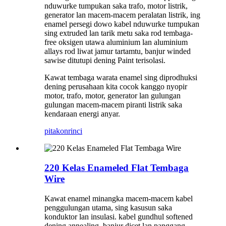
nduwurke tumpukan saka trafo, motor listrik,
generator lan macem-macem peralatan listrik, ing
enamel persegi dowo kabel nduwurke tumpukan
sing extruded lan tarik metu saka rod tembaga-
free oksigen utawa aluminium lan aluminium
allays rod liwat jamur tartamtu, banjur winded
sawise ditutupi dening Paint terisolasi.
Kawat tembaga warata enamel sing diprodhuksi
dening perusahaan kita cocok kanggo nyopir
motor, trafo, motor, generator lan gulungan
gulungan macem-macem piranti listrik saka
kendaraan energi anyar.
pitakon
rinci
220 Kelas Enameled Flat Tembaga
Wire
Kawat enamel minangka macem-macem kabel
penggulungan utama, sing kasusun saka
konduktor lan insulasi. kabel gundhul softened
dening annealing, banjur dicet lan panggang