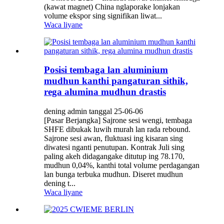
(kawat magnet) China nglaporake lonjakan
volume ekspor sing signifikan liwat...
Waca liyane
Posisi tembaga lan aluminium
mudhun kanthi pangaturan sithik,
rega alumina mudhun drastis
dening admin tanggal 25-06-06
[Pasar Berjangka] Sajrone sesi wengi, tembaga
SHFE dibukak luwih murah lan rada rebound.
Sajrone sesi awan, fluktuasi ing kisaran sing
diwatesi nganti penutupan. Kontrak Juli sing
paling akeh didagangake ditutup ing 78.170,
mudhun 0,04%, kanthi total volume perdagangan
lan bunga terbuka mudhun. Diseret mudhun
dening t...
Waca liyane