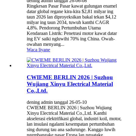
dening admin tanggal 26-06-08
Ringkesan Pasar Pasar kawat gulungan enamel
datar global regane kira-kira $2,81 milyar ing
taun 2026 lan diproyeksikan bakal tekan $4,12
milyar ing taun 2034, tuwuh kanthi CAGR
4,8%. Pendorong Pertumbuhan Utama
Kendaraan Listrik: Penetrasi motor kawat datar
ing EV saiki ngluwihi 70% ing China. Owah-
owahan menyang...
Waca liyane
CWIEME BERLIN 2026 | Suzhou
Wujiang Xinyu Electrical Material
Co.,Ltd.
dening admin tanggal 26-05-10
CWIEME BERLIN 2026 | Suzhou Wujiang
Xinyu Electrical Material Co.,Ltd. Kanthi
akselerasi elektrifikasi global, industri koil, motor,
lan insulasi ngalami kesempatan pertumbuhan
sing durung tau ana sadurunge. Kanggo luwih
ngembangake pasar Eropa lan nguatake